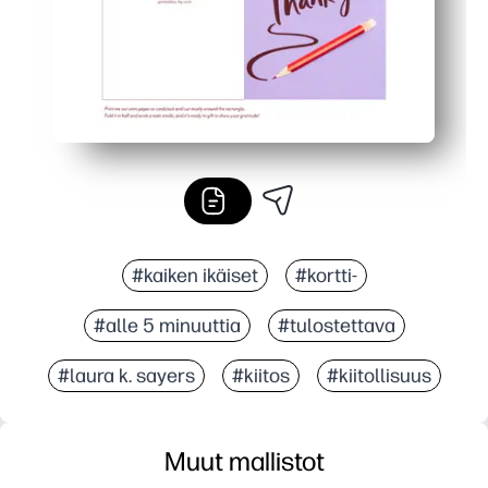
#kaiken ikäiset
#kortti-
#alle 5 minuuttia
#tulostettava
#laura k. sayers
#kiitos
#kiitollisuus
Muut mallistot