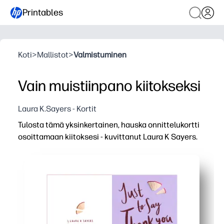
Printables
Koti
>
Mallistot
>
Valmistuminen
Vain muistiinpano kiitokseksi
Laura K.Sayers - Kortit
Tulosta tämä yksinkertainen, hauska onnittelukortti
osoittamaan kiitoksesi - kuvittanut Laura K Sayers.
Miksi se toimii:
Valmis muutamassa minuutissa - tulosta, taita ja allekirjo
Lapsiystävällinen toiminta, joka herättää kiitollisuutta
Mukauta se omalla tavallasi - lisää muistiinpano, tarrat tai
Luokkahuone- ja kotiystävällinen - tulosta yksi tai kokon