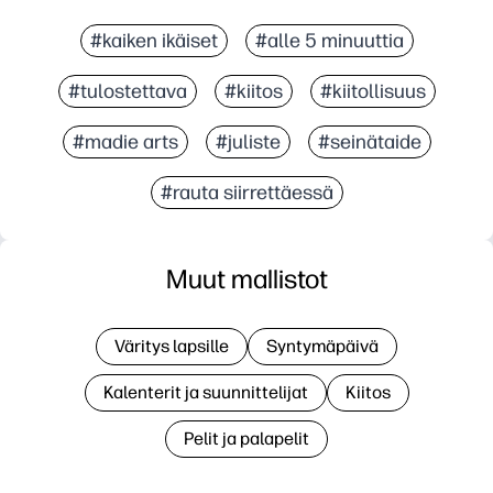
#kaiken ikäiset
#alle 5 minuuttia
#tulostettava
#kiitos
#kiitollisuus
#madie arts
#juliste
#seinätaide
#rauta siirrettäessä
Muut mallistot
Väritys lapsille
Syntymäpäivä
Kalenterit ja suunnittelijat
Kiitos
Pelit ja palapelit