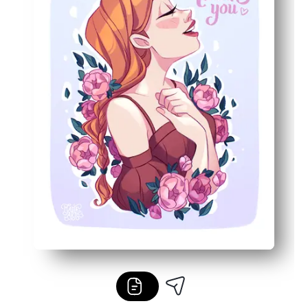
Tulostusystävällinen - suunniteltu kirjainkokoiselle pape