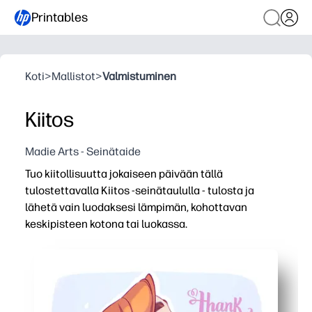
Printables
Koti
>
Mallistot
>
Valmistuminen
Kiitos
Madie Arts - Seinätaide
Tuo kiitollisuutta jokaiseen päivään tällä
tulostettavalla Kiitos -seinätaululla - tulosta ja
lähetä vain luodaksesi lämpimän, kohottavan
keskipisteen kotona tai luokassa.
Miksi se toimii:
Asennus ilman valmistelua - paina tulosta ja ripusta muu
Rakentaa positiivisia tapoja - kehottaa lapsia huomaama
Joustava käyttö - näytä seinillä, kehys harkitulle lahjalle 