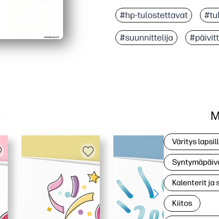
#hp-tulostettavat
#tu
#suunnittelija
#päivit
M
a
Väritys lapsil
Syntymäpäiv
Kalenterit ja 
Kiitos