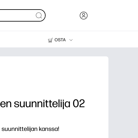
OSTA
Muste, väriaine ja paperi
Tulostimet
nen suunnittelija 02
uunnittelijan kanssa!