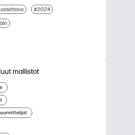
lostettava
#2024
täin
uut mallistot
le
ä
suunnittelijat