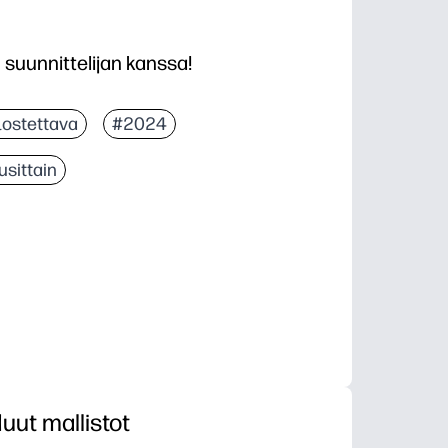
uunnittelijan kanssa!
lostettava
#2024
sittain
uut mallistot