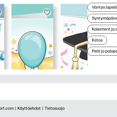
Väritys lapsil
Syntymäpäiv
Kalenterit ja 
Kiitos
Pelit ja palape
rt.com |
Käyttöehdot |
Tietosuoja