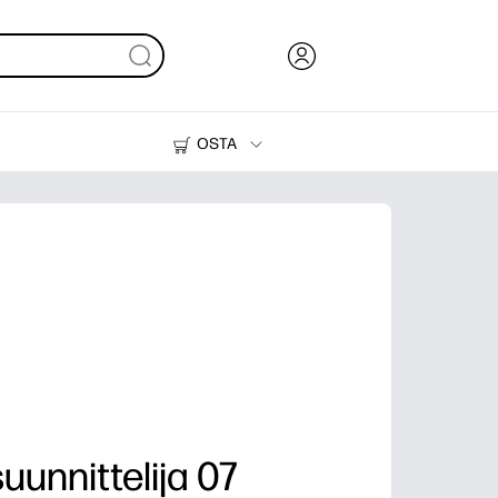
OSTA
Muste, väriaine ja paperi
Tulostimet
uunnittelija 07