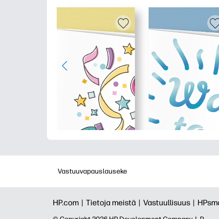
Vastuuvapauslauseke
HP.com |
Tietoja meistä |
Vastuullisuus |
HPsma