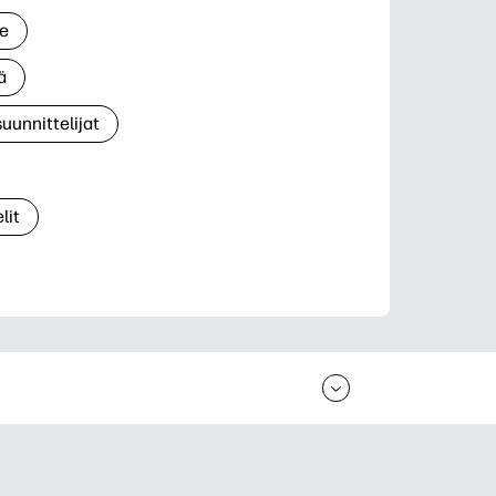
le
ä
suunnittelijat
lit