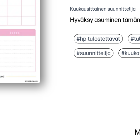
Kuukausittainen suunnittelija
Hyväksy asuminen tämän s
#hp-tulostettavat
#tu
#suunnittelija
#kuukau
M
a