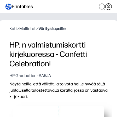
Printables
Koti
>
Mallistot
>
Väritys lapsille
HP: n valmistumiskortti
kirjekuoressa - Confetti
Celebration!
HP Graduation -SARJA
Näytä heille, että välität, ja toivota heille hyvää tällä
juhlallisella tulostettavalla kortilla, jossa on vastaava
kirjekuori.
Miksi se toimii:
Tulosta ja siirry kätevästi - saat harkitun kortin muu
Helppo mukauttaa - kirjoita viesti tai lisää valokuva, jott