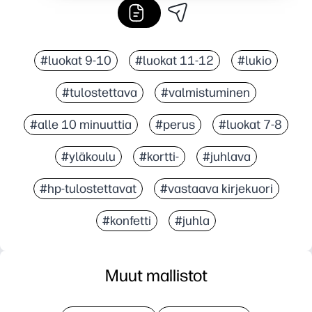
#luokat 9-10
#luokat 11-12
#lukio
#tulostettava
#valmistuminen
#alle 10 minuuttia
#perus
#luokat 7-8
#yläkoulu
#kortti-
#juhlava
#hp-tulostettavat
#vastaava kirjekuori
#konfetti
#juhla
Muut mallistot