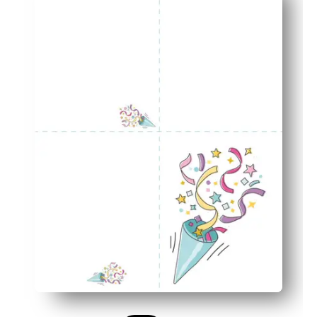
Koordinoitu viimeistely - yhteensopiva kirjekuori antaa 
Luokka- ja perheystävällinen - täydellinen opettajille, van