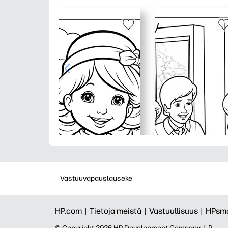
Vastuuvapauslauseke
HP.com |
Tietoja meistä |
Vastuullisuus |
HPsma