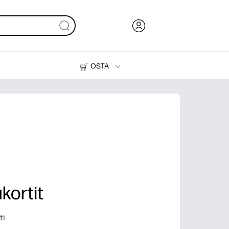
OSTA
Muste, väriaine ja paperi
Tulostimet
kortit
ti