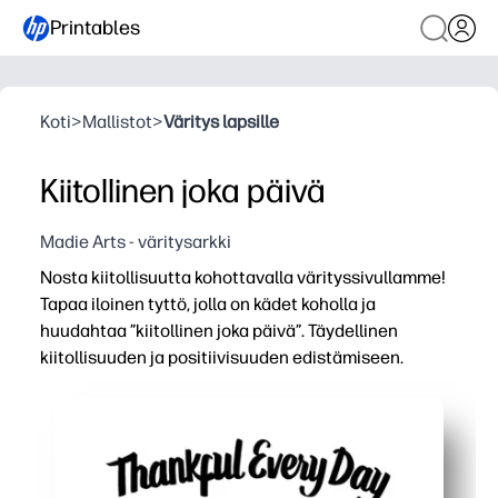
Printables
Koti
>
Mallistot
>
Väritys lapsille
Kiitollinen joka päivä
Madie Arts - väritysarkki
Nosta kiitollisuutta kohottavalla värityssivullamme!
Tapaa iloinen tyttö, jolla on kädet koholla ja
huudahtaa ”kiitollinen joka päivä”. Täydellinen
kiitollisuuden ja positiivisuuden edistämiseen.
Miksi se toimii:
Voit tulostaa ja mennä - nolla valmistelua ja vain väriky
Käynnistää mielekästä keskustelua - lapset jakavat siitä
Pitää kädet kiireisinä, kun mieli rauhoittuu - väritys pa