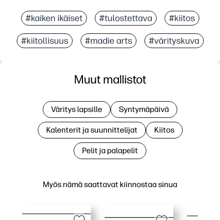
#kaiken ikäiset
#tulostettava
#kiitos
#kiitollisuus
#madie arts
#värityskuva
Muut mallistot
Väritys lapsille
Syntymäpäivä
Kalenterit ja suunnittelijat
Kiitos
Pelit ja palapelit
Myös nämä saattavat kiinnostaa sinua