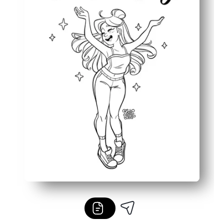
Toimii missä tahansa - käytä kotona, luokassa, koulun jä