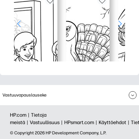
Vastuuvapauslauseke
HP.com |
Tietoja
meistä |
Vastuullisuus |
HPsmart.com |
Käyttöehdot |
Tie
© Copyright 2026 HP Development Company, L.P.