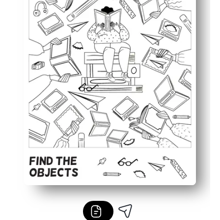
Joustava käyttö - nopea aivotauko, varhainen viimeiste