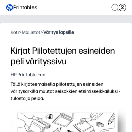
Printables
Koti
>
Mallistot
>
Väritys lapsille
Kirjat Piilotettujen esineiden
peli värityssivu
HP Printable Fun
Tällä kirjateemaisella piilotettujen esineiden
väritysarkilla muutat seisokkien etsimisseikkailuksi -
tulosta ja pelaa.
Miksi se toimii:
Zero prep - paina tulosta ja olet valmis muutamassa sek
Lapset pysyvät kiinnostuneina näytöttömään hauskanpit
Rakentaa visuaalista skannausta, huomiota yksityiskoht