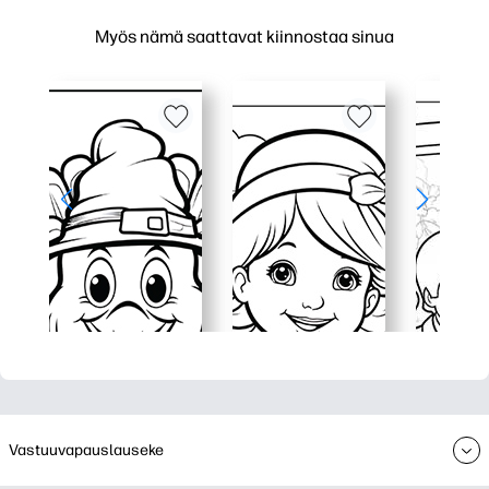
Myös nämä saattavat kiinnostaa sinua
Vastuuvapauslauseke