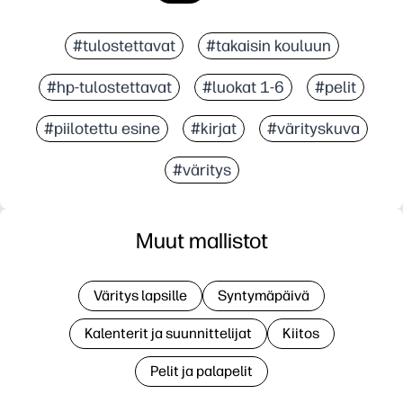
#tulostettavat
#takaisin kouluun
#hp-tulostettavat
#luokat 1-6
#pelit
#piilotettu esine
#kirjat
#värityskuva
#väritys
Muut mallistot
Väritys lapsille
Syntymäpäivä
Kalenterit ja suunnittelijat
Kiitos
Pelit ja palapelit