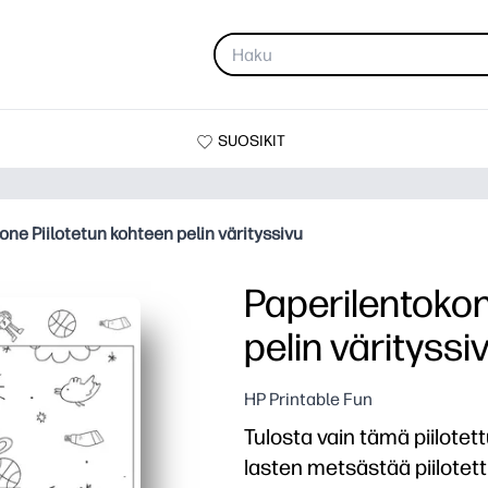
SUOSIKIT
one Piilotetun kohteen pelin värityssivu
Paperilentokon
pelin värityssi
HP Printable Fun
Tulosta vain tämä piilotet
lasten metsästää piilotettu