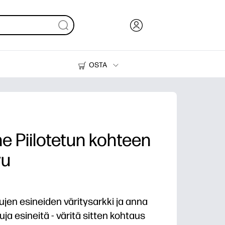
OSTA
Muste, väriaine ja paperi
Tulostimet
e Piilotetun kohteen
vu
tujen esineiden väritysarkki ja anna
ja esineitä - väritä sitten kohtaus