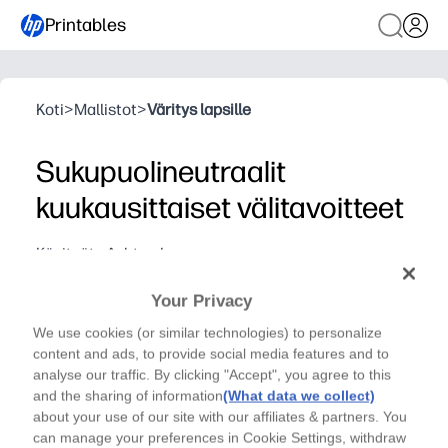
Printables
Koti
>
Mallistot
>
Väritys lapsille
Sukupuolineutraalit
kuukausittaiset välitavoitteet
Käsityöt - Ashton luo
Tallenna vauvan ensimmäisen vuoden jokainen
Your Privacy
kuukausi tyylikkäillä, sukupuolineutraaleilla
virstanpylväskorteilla, jotka voit tulostaa
We use cookies (or similar technologies) to personalize
content and ads, to provide social media features and to
muutamassa minuutissa.
analyse our traffic. By clicking "Accept", you agree to this
Miksi se toimii:
and the sharing of information
(What data we collect)
Käyttömukavuus ilman valmistelua - lataa, tulosta karton
about your use of our site with our affiliates & partners. You
Kameraystävällinen muotoilu - lihavoidut numerot ja puhd
can manage your preferences in Cookie Settings, withdraw