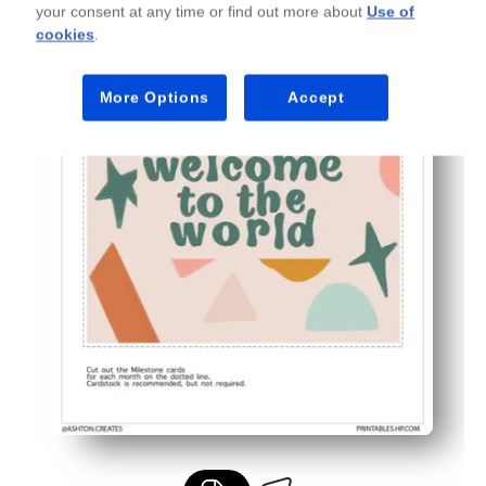
your consent at any time or find out more about
Use of
Sopii mihin tahansa tyyliin - pehmeä, sukupuolineutraali
cookies
.
Muistosake valmis - työnnä kortit leikekirjaan tai muis
More Options
Accept