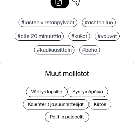
#lasten virstanpylväät
#ashton luo
#alle 20 minuuttia
#kukat
#vauvat
#kuukausittain
#boho
Muut mallistot
Väritys lapsille
Syntymäpäivä
Kalenterit ja suunnittelijat
Kiitos
Pelit ja palapelit