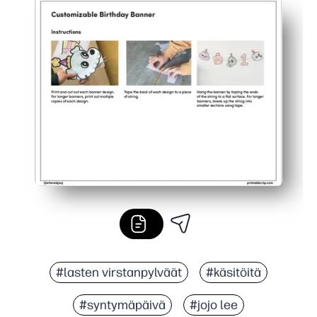
#lasten virstanpylväät
#käsitöitä
#syntymäpäivä
#jojo lee