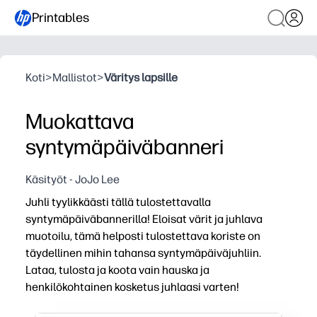
Printables
Koti
>
Mallistot
>
Väritys lapsille
Muokattava
syntymäpäiväbanneri
Käsityöt - JoJo Lee
Juhli tyylikkäästi tällä tulostettavalla
syntymäpäiväbannerilla! Eloisat värit ja juhlava
muotoilu, tämä helposti tulostettava koriste on
täydellinen mihin tahansa syntymäpäiväjuhliin.
Lataa, tulosta ja koota vain hauska ja
henkilökohtainen kosketus juhlaasi varten!