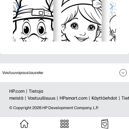
Vastuuvapauslauseke
HP.com |
Tietoja
meistä |
Vastuullisuus |
HPsmart.com |
Käyttöehdot |
Tie
© Copyright 2026 HP Development Company, L.P.