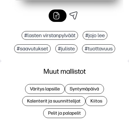
#lasten virstanpylväät
#jojo lee
#saavutukset
#juliste
#tuottavuus
Muut mallistot
Väritys lapsille
Syntymäpäivä
Kalenterit ja suunnittelijat
Kiitos
Pelit ja palapelit