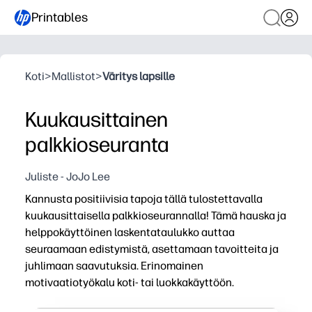
Printables
Koti
>
Mallistot
>
Väritys lapsille
Kuukausittainen
palkkioseuranta
Juliste - JoJo Lee
Kannusta positiivisia tapoja tällä tulostettavalla
kuukausittaisella palkkioseurannalla! Tämä hauska ja
helppokäyttöinen laskentataulukko auttaa
seuraamaan edistymistä, asettamaan tavoitteita ja
juhlimaan saavutuksia. Erinomainen
motivaatiotyökalu koti- tai luokkakäyttöön.