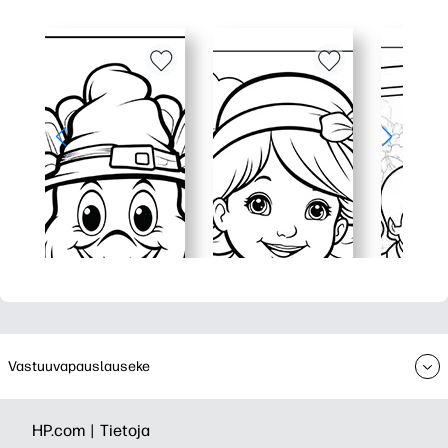
Vastuuvapauslauseke
HP.com |
Tietoja