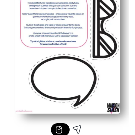
Joustava perheille ja luokkahuoneille - tulosta niin monta