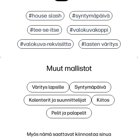
#house slash
#syntymäpäivä
#tee-se-itse
#valokuvakoppi
#valokuva-rekvisiitta
#lasten väritys
Muut mallistot
Väritys lapsille
Syntymäpäivä
Kalenterit ja suunnittelijat
Kiitos
Pelit ja palapelit
Myös nämä saattavat kiinnostaa sinua