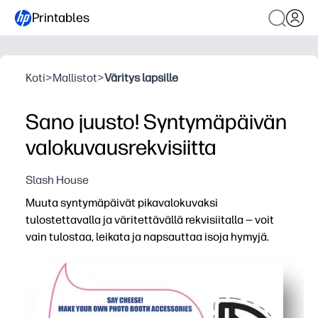
Printables
Koti
>
Mallistot
>
Väritys lapsille
Sano juusto! Syntymäpäivän
valokuvausrekvisiitta
Slash House
Muuta syntymäpäivät pikavalokuvaksi
tulostettavalla ja väritettävällä rekvisiitalla — voit
vain tulostaa, leikata ja napsauttaa isoja hymyjä.
Miksi se toimii:
Juhlahauskuus ilman valmistelua - tulostat, värität, le
Pitää lapset kiinnostuneina - värittäminen ja teeskentely
Täydelliset muistot - yksilölliset värit ja teemat tekevä