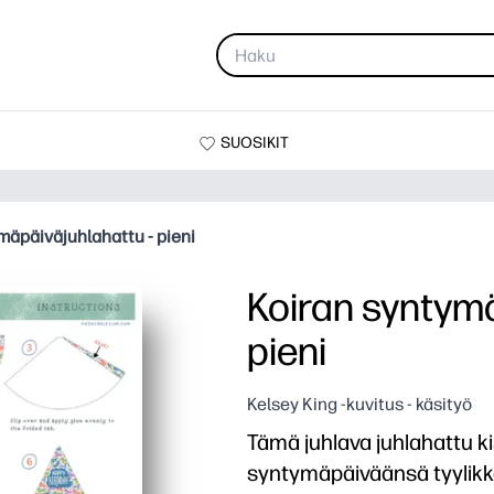
SUOSIKIT
mäpäiväjuhlahattu - pieni
Koiran syntymä
pieni
Kelsey King -kuvitus - käsityö
Tämä juhlava juhlahattu ki
syntymäpäiväänsä tyylikk