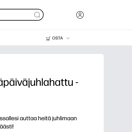
OSTA
Muste, väriaine ja paperi
Tulostimet
päiväjuhlahattu -
ssallesi auttaa heitä juhlimaan
äästi!