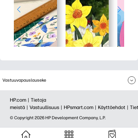
Vastuuvapauslauseke
HP.com |
Tietoja
meistä |
Vastuullisuus |
HPsmart.com |
Käyttöehdot |
Tie
© Copyright 2026 HP Development Company, L.P.