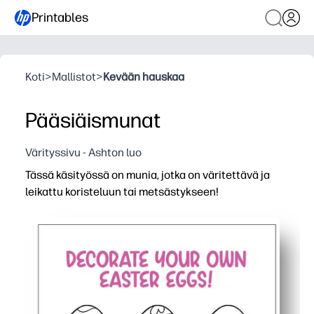
Printables
Koti
>
Mallistot
>
Kevään hauskaa
Pääsiäismunat
Värityssivu - Ashton luo
Tässä käsityössä on munia, jotka on väritettävä ja
leikattu koristeluun tai metsästykseen!
Miksi se toimii:
Tulosta ja mene -aktiviteettia - vain väritä, leikkaa ja piil
Lapset pysyvät sitoutuneina rakentaessaan hienomotorisi
Täydellinen kotiin, luokkaan tai juhliin - koristele seinät,
Nopea tulostus ja helppo skaalata - käytä useita sivuja 