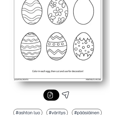
#ashton luo
#väritys
#pääsiäinen