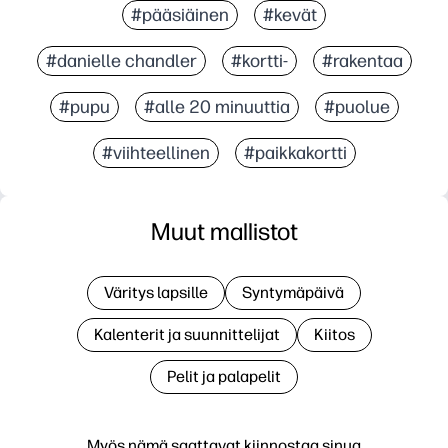
#pääsiäinen
#kevät
#danielle chandler
#kortti-
#rakentaa
#pupu
#alle 20 minuuttia
#puolue
#viihteellinen
#paikkakortti
Muut mallistot
Väritys lapsille
Syntymäpäivä
Kalenterit ja suunnittelijat
Kiitos
Pelit ja palapelit
Myös nämä saattavat kiinnostaa sinua