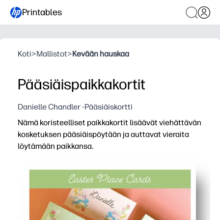
Printables
Koti
>
Mallistot
>
Kevään hauskaa
Pääsiäispaikkakortit
Danielle Chandler -Pääsiäiskortti
Nämä koristeelliset paikkakortit lisäävät viehättävän
kosketuksen pääsiäispöytään ja auttavat vieraita
löytämään paikkansa.
Miksi se toimii:
Voit tulostaa ja mennä - leikkaa, taita ja aseta se heti l
Voit mukauttaa jokaisen kortin nimillä tai pienillä viestei
Pidät istumapaikat stressittöminä - ei viime hetken sek
Tulostat helposti kotona - teräviä värejä tavalliselle pape