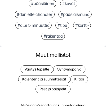
#pääsiäinen
#kevät
#danielle chandler
#pääsiäismuna
#alle 5 minuuttia
#tipu
#kortti-
#rakentaa
Muut mallistot
Väritys lapsille
Syntymäpäivä
Kalenterit ja suunnittelijat
Kiitos
Pelit ja palapelit
Myös nämä saattavat kiinnostaa sinua