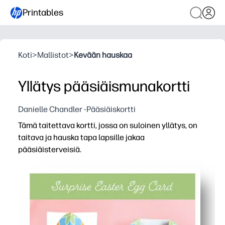
Printables
Koti
>
Mallistot
>
Kevään hauskaa
Yllätys pääsiäismunakortti
Danielle Chandler -Pääsiäiskortti
Tämä taitettava kortti, jossa on suloinen yllätys, on
taitava ja hauska tapa lapsille jakaa
pääsiäisterveisiä.
Miksi se toimii:
Tulosta, leikkaa ja taita muutamassa minuutissa - monimu
Kiinnostaa lapsia käytännön paljastuksella, joka saa jo
Täydellinen luokkahuoneisiin, leikkitreffeihin tai perhepo
Rakentaa hienomotorisia taitoja ja luovuutta, kun poist