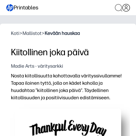
Printables
Koti
>
Mallistot
>
Kevään hauskaa
Kiitollinen joka päivä
Madie Arts - väritysarkki
Nosta kiitollisuutta kohottavalla värityssivullamme!
Tapaa iloinen tyttö, jolla on kädet koholla ja
huudahtaa ”kiitollinen joka päivä”. Täydellinen
kiitollisuuden ja positiivisuuden edistämiseen.
Miksi se toimii:
Voit tulostaa ja mennä - nolla valmistelua ja vain väriky
Käynnistää mielekästä keskustelua - lapset jakavat siitä
Pitää kädet kiireisinä, kun mieli rauhoittuu - väritys pa