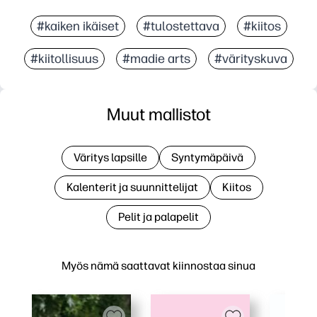
#kaiken ikäiset
#tulostettava
#kiitos
#kiitollisuus
#madie arts
#värityskuva
Muut mallistot
Väritys lapsille
Syntymäpäivä
Kalenterit ja suunnittelijat
Kiitos
Pelit ja palapelit
Myös nämä saattavat kiinnostaa sinua