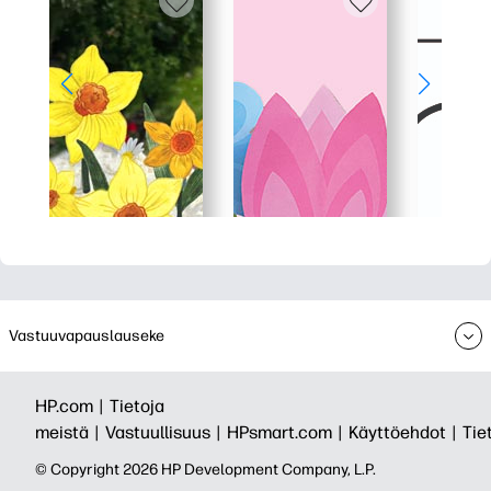
Vastuuvapauslauseke
HP.com |
Tietoja
meistä |
Vastuullisuus |
HPsmart.com |
Käyttöehdot |
Tie
© Copyright 2026 HP Development Company, L.P.