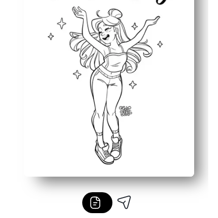
Toimii missä tahansa - käytä kotona, luokassa, koulun jä