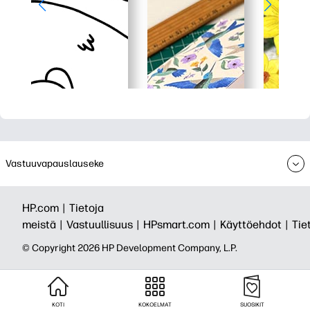
Vastuuvapauslauseke
HP.com |
Tietoja
meistä |
Vastuullisuus |
HPsmart.com |
Käyttöehdot |
Tie
© Copyright 2026 HP Development Company, L.P.
KOTI
KOKOELMAT
SUOSIKIT