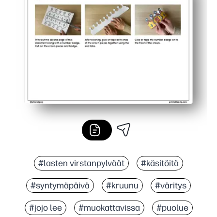
#lasten virstanpylväät
#käsitöitä
#syntymäpäivä
#kruunu
#väritys
#jojo lee
#muokattavissa
#puolue