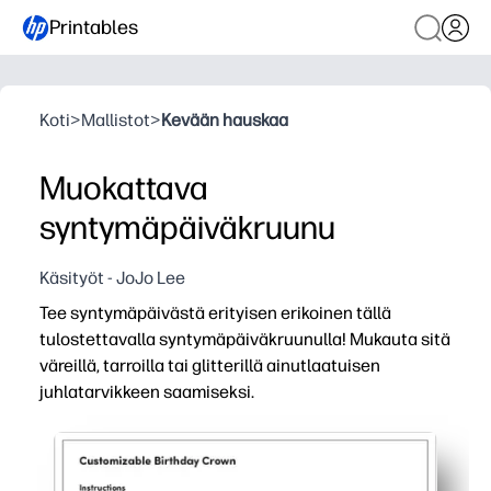
Printables
Koti
>
Mallistot
>
Kevään hauskaa
Muokattava
syntymäpäiväkruunu
Käsityöt - JoJo Lee
Tee syntymäpäivästä erityisen erikoinen tällä
tulostettavalla syntymäpäiväkruunulla! Mukauta sitä
väreillä, tarroilla tai glitterillä ainutlaatuisen
juhlatarvikkeen saamiseksi.