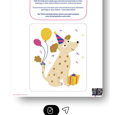
Helppo muokata - tulosta tarvitsemasi koko ja tee sopivat 