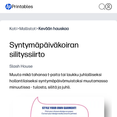
Printables
Koti
>
Mallistot
>
Kevään hauskaa
Syntymäpäiväkoiran
silityssiirto
Slash House
Muuta mikä tahansa t-paita tai laukku juhlalliseksi
hollantilaiseksi syntymäpäivämuistoksi muutamassa
minuutissa - tulosta, silitä ja juhli.
Miksi se toimii:
Zero-prep -käsityö - käytä suosikkisirautettavaa siirto
Lasten hyväksymä muotoilu lisää jännitystä ja saa synt
Joustava T-paitoihin, laukkuihin, esiliinoihin ja muuhun - 