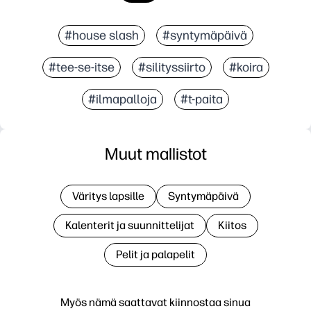
#house slash
#syntymäpäivä
#tee-se-itse
#silityssiirto
#koira
#ilmapalloja
#t-paita
Muut mallistot
Väritys lapsille
Syntymäpäivä
Kalenterit ja suunnittelijat
Kiitos
Pelit ja palapelit
Myös nämä saattavat kiinnostaa sinua