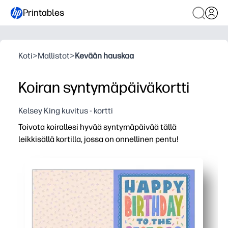
Printables
Koti
>
Mallistot
>
Kevään hauskaa
Koiran syntymäpäiväkortti
Kelsey King kuvitus - kortti
Toivota koirallesi hyvää syntymäpäivää tällä
leikkisällä kortilla, jossa on onnellinen pentu!
Miksi se toimii:
Tulostat, taitat ja allekirjoitat minuuteissa - ei valmist
Rohkea, iloinen pentutaide ilahduttaa lapsia ja lemmikkej
Helppo kotitulostus kirjeelle tai A4-paperille - tulosta u
Tyhjä sisustus antaa sinulle tilaa sydämelliselle viestille, 