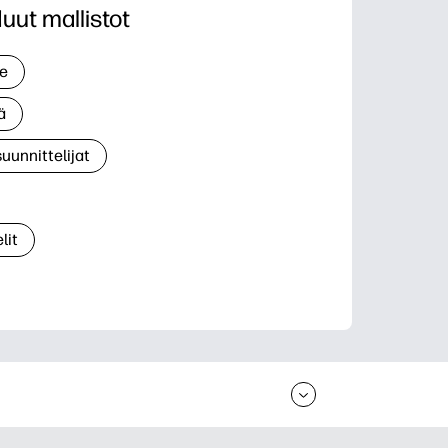
uut mallistot
le
ä
suunnittelijat
lit