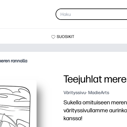
SUOSIKIT
meren rannalla
Teejuhlat mere
Värityssivu- MadieArts
Sukella omituiseen mere
värityssivullamme aurinko
kanssa!
Miksi se toimii: