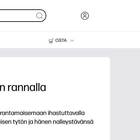
OSTA
Muste, väriaine ja paperi
Tulostimet
n rannalla
nrantamaisemaan ihastuttavalla
isen tytön ja hänen nalleystävänsä