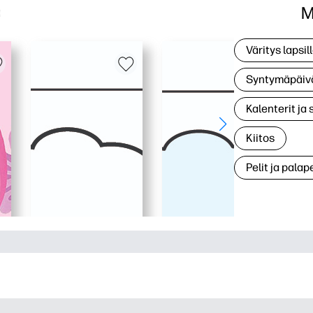
M
a
Väritys lapsil
Syntymäpäiv
Kalenterit ja 
Kiitos
Pelit ja palape