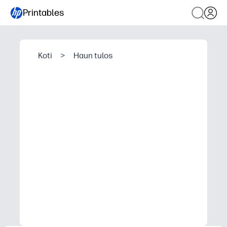
Printables
Koti
>
Haun tulos