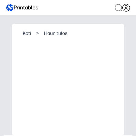
Printables
Koti
>
Haun tulos