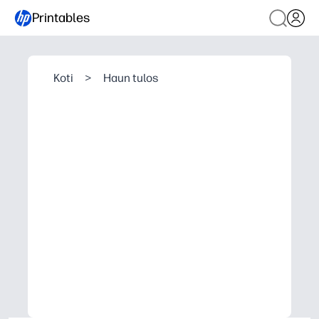
Printables
Koti
>
Haun tulos