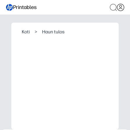
Printables
Koti
>
Haun tulos