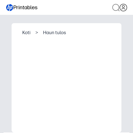
Printables
Koti
>
Haun tulos