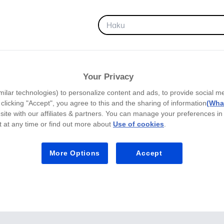
SUOSIKIT
Your Privacy
milar technologies) to personalize content and ads, to provide social m
y clicking "Accept", you agree to this and the sharing of information
(What
site with our affiliates & partners. You can manage your preferences in
 at any time or find out more about
Use of cookies
.
More Options
Accept