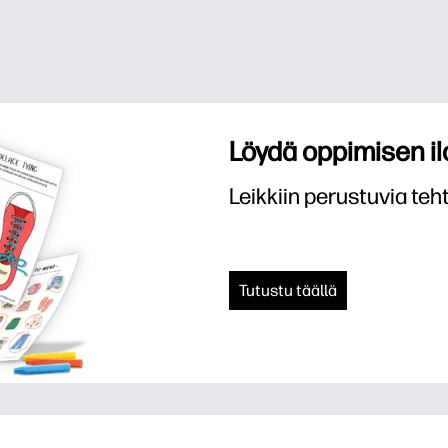
Löydä oppimisen il
Leikkiin perustuvia teht
Tutustu täällä