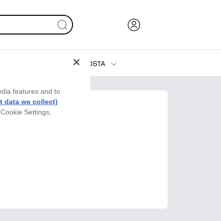
OSTA
Muste, väriaine ja paperi
edia features and to
Tulostimet
 data we collect)
 Cookie Settings,