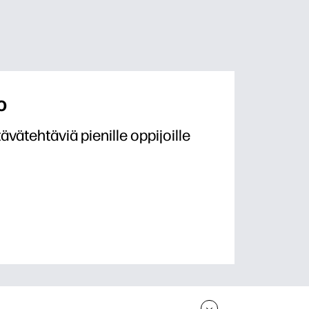
o
ävätehtäviä pienille oppijoille