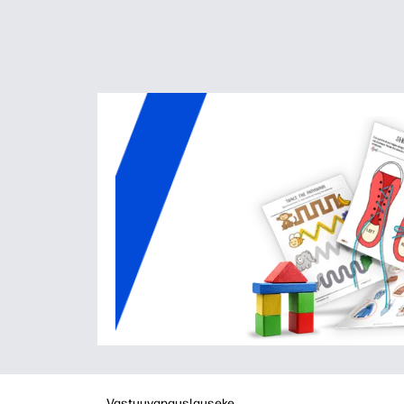
Vastuuvapauslauseke