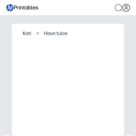
Printables
Koti
>
Haun tulos