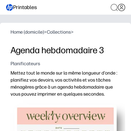
Printables
Home (domicile)
>
Collections
>
Agenda hebdomadaire 3
Planificateurs
Mettez tout le monde sur la même longueur d'onde :
planifiez vos devoirs, vos activités et vos tâches
ménagères grâce à un agenda hebdomadaire que
vous pouvez imprimer en quelques secondes.
Pourquoi ça marche :
Configuration sans préparation : imprimez-en une ou plu
Une présentation claire de la semaine en un coup d'œil 
Des espaces flexibles pour les devoirs, les tâches ménag