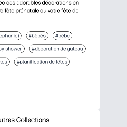
c ces adorables décorations en
e fête prénatale ou votre fête de
assemblez en quelques minutes : vous pouvez décorer
tephanie)
#bébés
#bébé
t animalières pour bébés relient instantanément votre
by shower
#décoration de gâteau
ilisez des cure-dents ou des brochettes, redimensionn
t digne d'un souvenir, robuste sur du papier cartonné
kes
#planification de fêtes
utres Collections