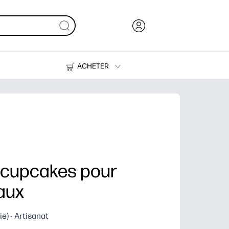
ACHETER
De l'encre, du toner et du papier
Des imprimantes
 cupcakes pour
aux
e) - Artisanat