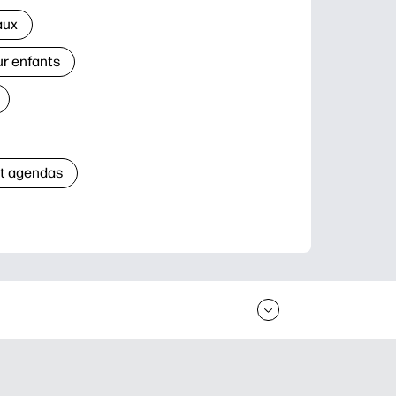
aux
ur enfants
et agendas