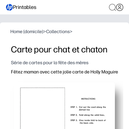
Printables
Home (domicile)
>
Collections
>
Carte pour chat et chaton
Série de cartes pour la fête des mères
Fêtez maman avec cette jolie carte de Holly Maguire
Pourquoi ça marche :
Prêt en quelques minutes : imprimez chez vous, pliez et l
Personnel et sincère, vous ajoutez le message, les dessi
Des œuvres d'art accrocheuses : la charmante illustrati
Adapté aux salles de classe : aménagement simple, facil