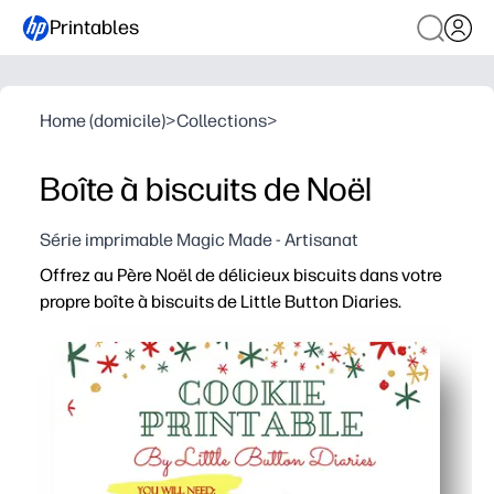
Printables
Home (domicile)
>
Collections
>
Boîte à biscuits de Noël
Série imprimable Magic Made - Artisanat
Offrez au Père Noël de délicieux biscuits dans votre
propre boîte à biscuits de Little Button Diaries.
Pourquoi ça marche :
Vous obtenez un modèle à imprimer à la maison : il suffit 
Vous stimulez l'intérêt des enfants grâce à des activité
Vous suivez des lignes de pliage et des languettes claire
Vous pouvez imprimer rapidement des multiples pour les f