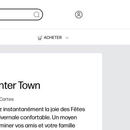
ACHETER
De l'encre, du toner et du papier
Des imprimantes
nter Town
 Cartes
ez instantanément la joie des Fêtes
hivernale confortable. Un moyen
uminer vos amis et votre famille