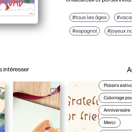
Pourquoi ça marche :
Prêt rapidement : il suff
#tous les âges
#vaca
Le message en espagnol fa
#espagnol
#joyeux n
L'intérieur vierge vous
Option flexible à utilis
A
 intéresser
Plaisirs estiv
Coloriage po
Anniversaire
Merci