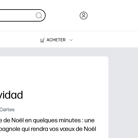
ACHETER
De l'encre, du toner et du papier
Des imprimantes
vidad
 Cartes
e de Noël en quelques minutes : une
pagnole qui rendra vos vœux de Noël