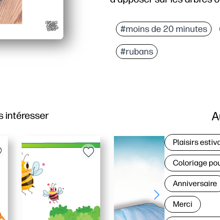
#moins de 20 minutes
#rubans
A
 intéresser
Plaisirs estiv
Coloriage po
Anniversaire
Merci