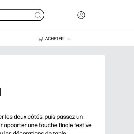
ACHETER
De l'encre, du toner et du papier
Des imprimantes
l
lier les deux côtés, puis passez un
r apporter une touche finale festive
u les décorations de table.