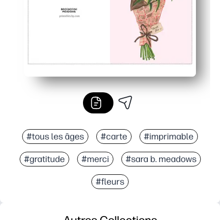
#tous les âges
#carte
#imprimable
#gratitude
#merci
#sara b. meadows
#fleurs