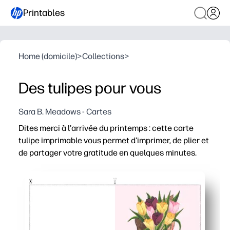
Printables
Home (domicile)
>
Collections
>
Des tulipes pour vous
Sara B. Meadows - Cartes
Dites merci à l'arrivée du printemps : cette carte
tulipe imprimable vous permet d'imprimer, de plier et
de partager votre gratitude en quelques minutes.
Pourquoi ça marche :
Aucune préparation : imprimez sur du papier cartonné ou d
Design raffiné : de joyeuses tulipes donnent à votre m
Idéal pour les familles : suffisamment d'espace à l'inté
Utilisation flexible : parfaite pour les enseignants, les