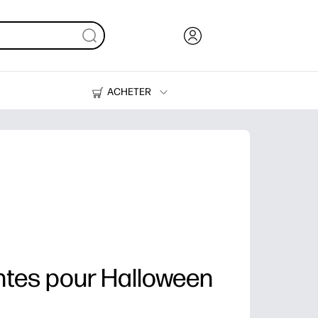
ACHETER
De l'encre, du toner et du papier
Des imprimantes
antes pour Halloween