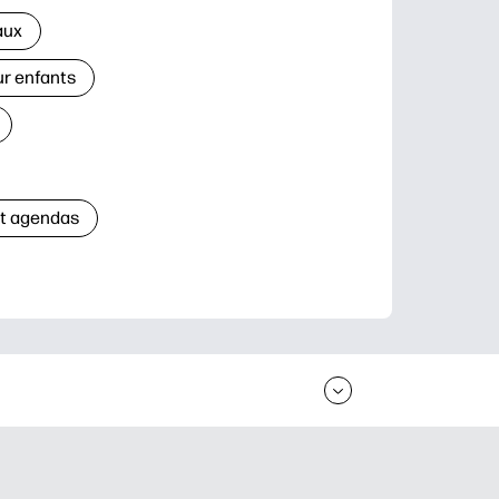
aux
ur enfants
et agendas