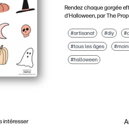
Rendez chaque gorgée eff
d'Halloween, par The Prop
#artisanat
#diy
#a
#tous les âges
#moin
#halloween
A
 intéresser