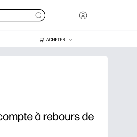
ACHETER
De l'encre, du toner et du papier
Des imprimantes
 compte à rebours de