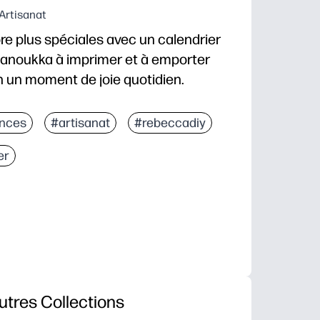
Artisanat
re plus spéciales avec un calendrier
anoukka à imprimer et à emporter
n un moment de joie quotidien.
à suspendre : aucune préparation ni aucun matériel s
nces
#artisanat
#rebeccadiy
les enfants colorient, autocollent ou cochent chaqu
er
 sens : se marie parfaitement avec l'allumage de la
u les cours : à afficher sur le réfrigérateur, sur un b
utres Collections