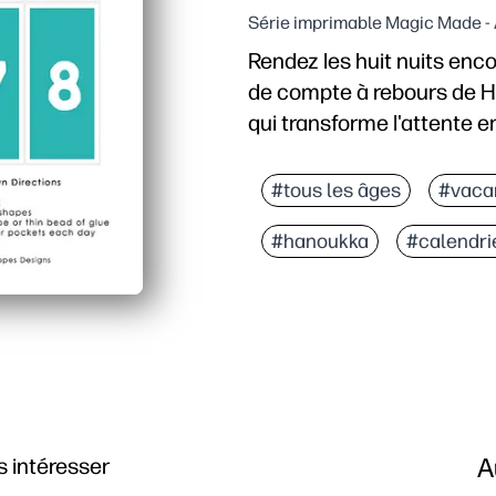
Série imprimable Magic Made - 
Rendez les huit nuits enco
de compte à rebours de H
qui transforme l'attente e
Pourquoi ça marche :
Pratique à imprimer et 
#tous les âges
#vaca
Engagement quotidien : 
#hanoukka
#calendri
Une tradition pleine de
Flexible pour la maison o
A
 intéresser