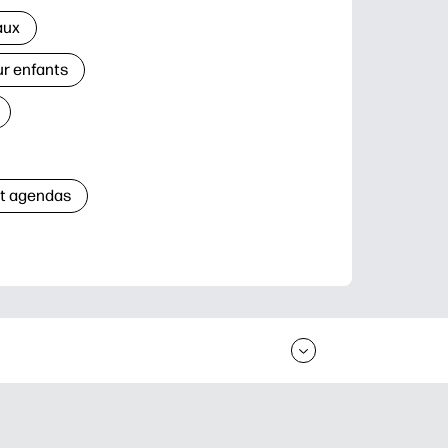
aux
ur enfants
et agendas