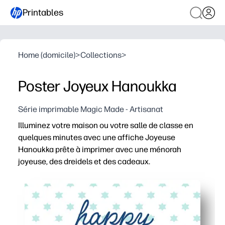
Printables
Home (domicile)
>
Collections
>
Poster Joyeux Hanoukka
Série imprimable Magic Made - Artisanat
Illuminez votre maison ou votre salle de classe en
quelques minutes avec une affiche Joyeuse
Hanoukka prête à imprimer avec une ménorah
joyeuse, des dreidels et des cadeaux.
Pourquoi ça marche :
Pas de préparation : il suffit d'imprimer, de découper si
Les illustrations adaptées aux enfants vous aident à su
Utilisation flexible : affichez-la sur une porte, un table