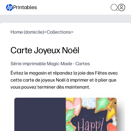
Printables
Home (domicile)
>
Collections
>
Carte Joyeux Noël
Série imprimable Magic Made - Cartes
Évitez le magasin et répandez la joie des Fêtes avec
cette carte de joyeux Noël à imprimer et à plier que
vous pouvez terminer dès maintenant.
Pourquoi ça marche :
Pas de préparation : il vous suffit d'imprimer, de plier e
Le design adapté aux enfants permet aux enfants de si
Imprimez-en autant que nécessaire pour les échanges en 
Fonctionne avec votre imprimante personnelle et du pap