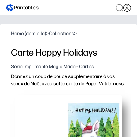
Printables
Home (domicile)
>
Collections
>
Carte Hoppy Holidays
Série imprimable Magic Made - Cartes
Donnez un coup de pouce supplémentaire à vos
vœux de Noël avec cette carte de Paper Wilderness.
Pourquoi ça marche :
Rapide et sans préparation : il suffit d'imprimer sur du p
Design ludique et avant-gardiste qui attire les enfants 
Polyvalent pour la maison, la classe ou le bureau : pers
Imprimez exactement ce dont vous avez besoin : créez un