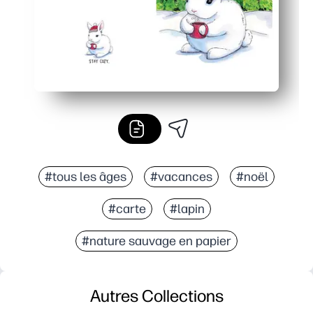
#tous les âges
#vacances
#noël
#carte
#lapin
#nature sauvage en papier
Autres Collections