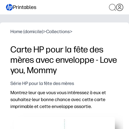
Printables
Home (domicile)
>
Collections
>
Carte HP pour la fête des
mères avec enveloppe - Love
you, Mommy
Série HP pour la fête des mères
Montrez-leur que vous vous intéressez à eux et
souhaitez-leur bonne chance avec cette carte
imprimable et cette enveloppe assortie.
Pourquoi ça marche :
Imprimez sur du papier standard et assemblez en quelq
L'enveloppe assortie donne à votre carte une finition co