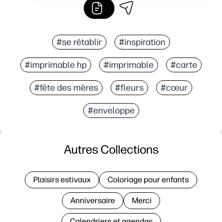
#se rétablir
#inspiration
#imprimable hp
#imprimable
#carte
#fête des mères
#fleurs
#cœur
#enveloppe
Autres Collections
Plaisirs estivaux
Coloriage pour enfants
Anniversaire
Merci
Calendriers et agendas