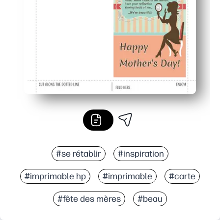
Adapté aux familles et flexible : imprimez des supplément
#se rétablir
#inspiration
#imprimable hp
#imprimable
#carte
#fête des mères
#beau