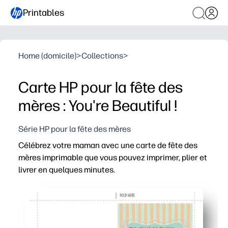
Printables
Home (domicile)
>
Collections
>
Carte HP pour la fête des
mères : You're Beautiful !
Série HP pour la fête des mères
Célébrez votre maman avec une carte de fête des
mères imprimable que vous pouvez imprimer, plier et
livrer en quelques minutes.
Pourquoi ça marche :
Prêt en quelques minutes : il suffit d'imprimer, de plier
Parfait pour un amour de dernière minute : évitez le ma
Personnel et mémorable : espace intérieur pour votre m