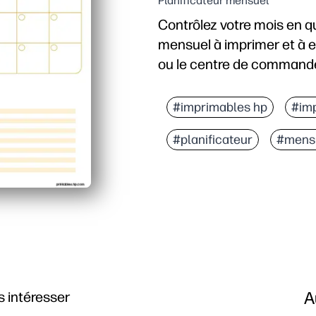
Planificateur mensuel
Contrôlez votre mois en 
mensuel à imprimer et à em
ou le centre de commande 
Pourquoi ça marche :
Prêt en un clin d'œil :
#imprimables hp
#im
Non daté et réutilisabl
#planificateur
#mens
Disposition spacieuse :
Adapté à la famille et à 
A
 intéresser