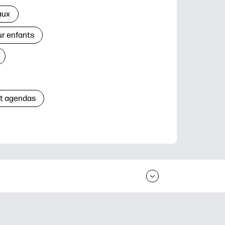
aux
ur enfants
et agendas