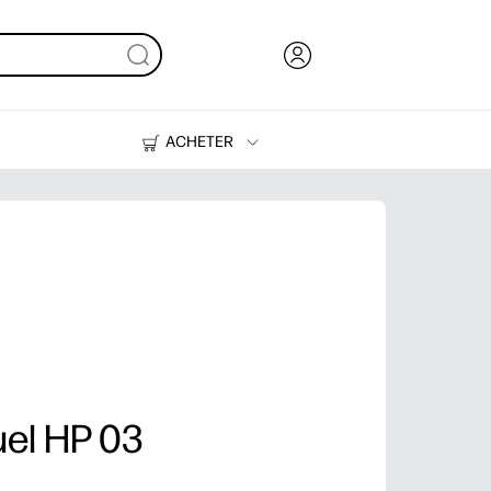
ACHETER
De l'encre, du toner et du papier
Des imprimantes
el HP 03