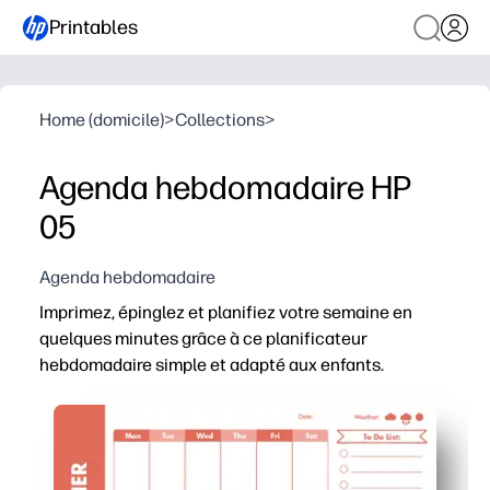
Printables
Home (domicile)
>
Collections
>
Agenda hebdomadaire HP
05
Agenda hebdomadaire
Imprimez, épinglez et planifiez votre semaine en
quelques minutes grâce à ce planificateur
hebdomadaire simple et adapté aux enfants.
Pourquoi ça marche :
Vous obtenez un aperçu hebdomadaire d'une page qui per
Imprimable sans préparation : il vous suffit d'imprimer à
Option réutilisable : glissez-le dans un protège-feuille