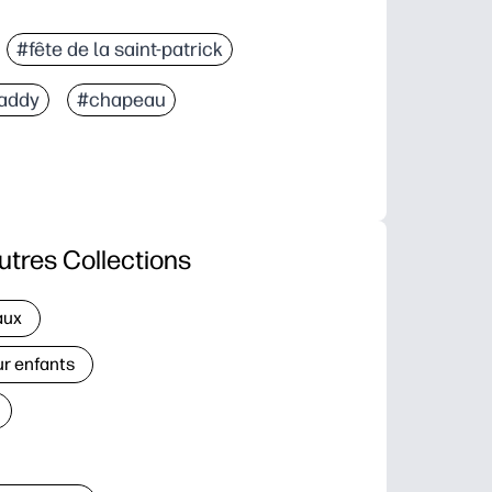
#fête de la saint-patrick
paddy
#chapeau
utres Collections
aux
ur enfants