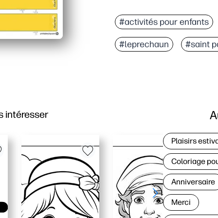
#activités pour enfants
#leprechaun
#saint 
A
 intéresser
Plaisirs estiv
Coloriage po
Anniversaire
Merci