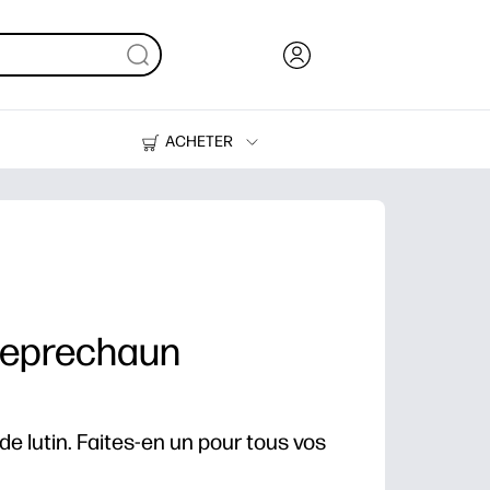
ACHETER
De l'encre, du toner et du papier
Des imprimantes
Leprechaun
de lutin. Faites-en un pour tous vos