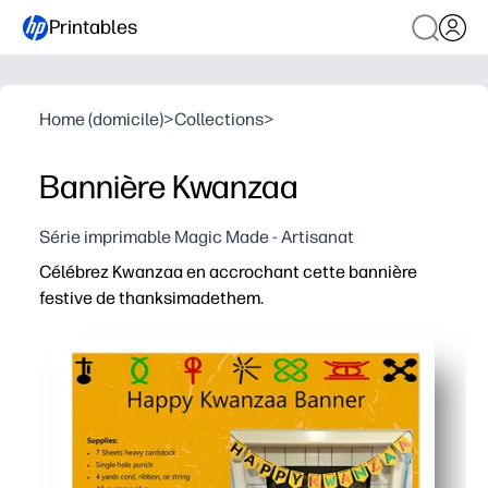
Printables
Home (domicile)
>
Collections
>
Bannière Kwanzaa
Série imprimable Magic Made - Artisanat
Célébrez Kwanzaa en accrochant cette bannière
festive de thanksimadethem.
Pourquoi ça marche :
Décoration à imprimer et à suspendre : découpez, enfil
Fait participer les enfants : le découpage et l'assemblag
Flexible pour n'importe quel espace : parfait pour la ma
Prêt à être réimprimé et durable : imprimez les accessoi