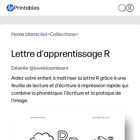
Printables
Home (domicile)
>
Collections
>
Lettre d'apprentissage R
Désirée @lovebloomlearn
Aidez votre enfant à maîtriser la lettre R grâce à une
feuille de lecture et d'écriture à impression rapide qui
combine la phonétique, l'écriture et la pratique de
l'image.
Pourquoi ça marche :
Pas de préparation : il suffit d'imprimer et de partir po
Améliore la reconnaissance des R majuscules et minuscu
Renforce la conscience du son initial en faisant corre